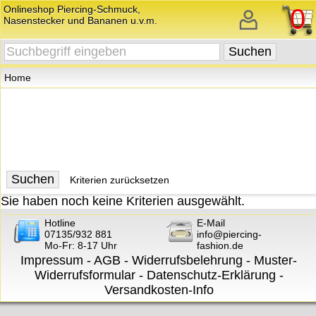
Onlineshop Piercing-Schmuck,
0
Nasenstecker und Bananen u.v.m.
Home
Kriterien zurücksetzen
Sie haben noch keine Kriterien ausgewählt.
Hotline
E-Mail
07135/932 881
info@piercing-
Mo-Fr: 8-17 Uhr
fashion.de
Impressum
-
AGB
-
Widerrufsbelehrung
-
Muster-
Widerrufsformular
-
Datenschutz-Erklärung
-
Versandkosten-Info