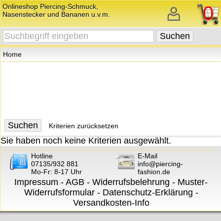
Onlineshop Piercing-Schmuck,
0
Nasenstecker und Bananen u.v.m.
Home
Kriterien zurücksetzen
Sie haben noch keine Kriterien ausgewählt.
Hotline
E-Mail
07135/932 881
info@piercing-
Mo-Fr: 8-17 Uhr
fashion.de
Impressum
-
AGB
-
Widerrufsbelehrung
-
Muster-
Widerrufsformular
-
Datenschutz-Erklärung
-
Versandkosten-Info