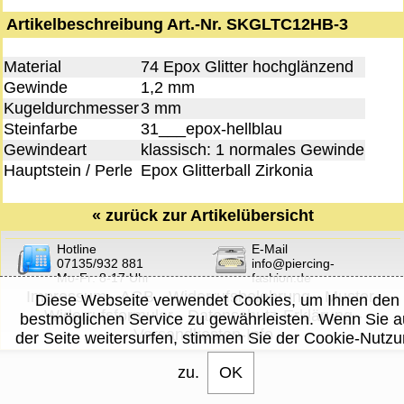
Artikelbeschreibung Art.-Nr. SKGLTC12HB-3
Material
74 Epox Glitter hochglänzend
Gewinde
1,2 mm
Kugeldurchmesser
3 mm
Steinfarbe
31___epox-hellblau
Gewindeart
klassisch: 1 normales Gewinde
Hauptstein / Perle
Epox Glitterball Zirkonia
«
zurück zur Artikelübersicht
Hotline
E-Mail
07135/932 881
info@piercing-
Mo-Fr: 8-17 Uhr
fashion.de
Impressum
-
AGB
-
Widerrufsbelehrung
-
Muster-
Diese Webseite verwendet Cookies, um Ihnen den
Widerrufsformular
-
Datenschutz-Erklärung
-
bestmöglichen Service zu gewährleisten. Wenn Sie a
Versandkosten-Info
der Seite weitersurfen, stimmen Sie der Cookie-Nutz
zu.
OK