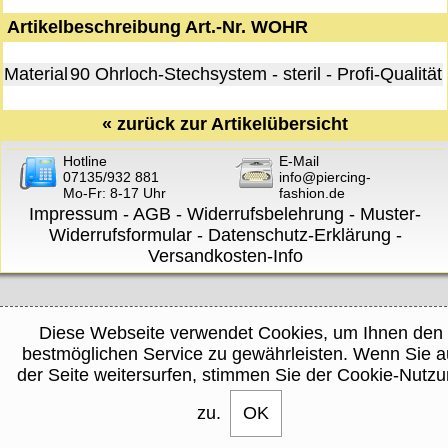
Artikelbeschreibung Art.-Nr. WOHR
Material
90 Ohrloch-Stechsystem - steril - Profi-Qualität
«
zurück zur Artikelübersicht
Hotline
E-Mail
07135/932 881
info@piercing-
Mo-Fr: 8-17 Uhr
fashion.de
Impressum
-
AGB
-
Widerrufsbelehrung
-
Muster-
Widerrufsformular
-
Datenschutz-Erklärung
-
Versandkosten-Info
Diese Webseite verwendet Cookies, um Ihnen den
bestmöglichen Service zu gewährleisten. Wenn Sie a
der Seite weitersurfen, stimmen Sie der Cookie-Nutz
zu.
OK