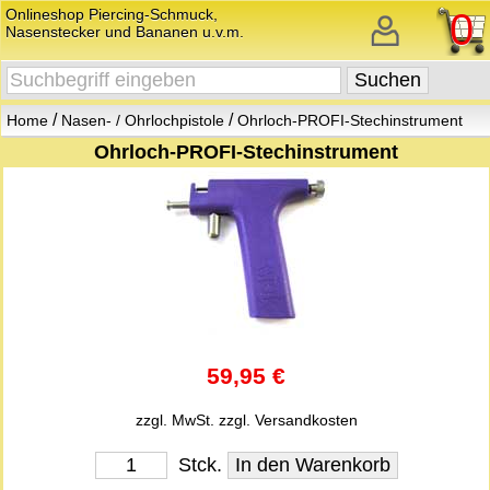
Onlineshop Piercing-Schmuck,
0
Nasenstecker und Bananen u.v.m.
/
/
Home
Nasen- / Ohrlochpistole
Ohrloch-PROFI-Stechinstrument
Ohrloch-PROFI-Stechinstrument
59,95 €
zzgl. MwSt.
zzgl. Versandkosten
Stck.