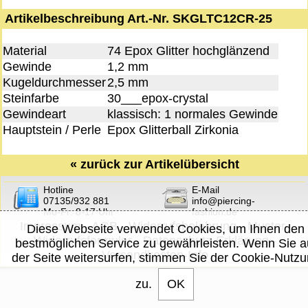
Artikelbeschreibung Art.-Nr. SKGLTC12CR-25
Material
74 Epox Glitter hochglänzend
Gewinde
1,2 mm
Kugeldurchmesser
2,5 mm
Steinfarbe
30___epox-crystal
Gewindeart
klassisch: 1 normales Gewinde
Hauptstein / Perle
Epox Glitterball Zirkonia
«
zurück zur Artikelübersicht
Hotline
E-Mail
07135/932 881
info@piercing-
Mo-Fr: 8-17 Uhr
fashion.de
Impressum
-
AGB
-
Widerrufsbelehrung
-
Muster-
Diese Webseite verwendet Cookies, um Ihnen den
Widerrufsformular
-
Datenschutz-Erklärung
-
bestmöglichen Service zu gewährleisten. Wenn Sie a
Versandkosten-Info
der Seite weitersurfen, stimmen Sie der Cookie-Nutz
zu.
OK